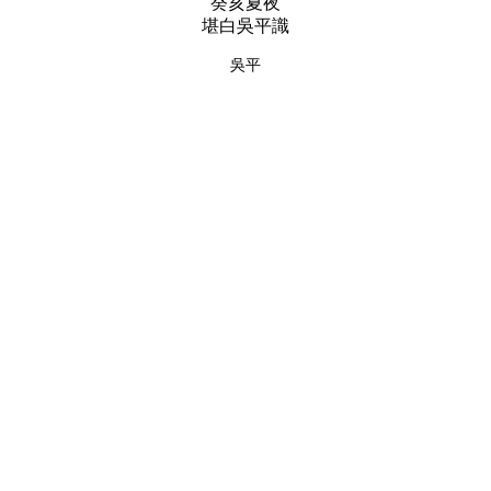
癸亥夏夜
堪白吳平識
吳平