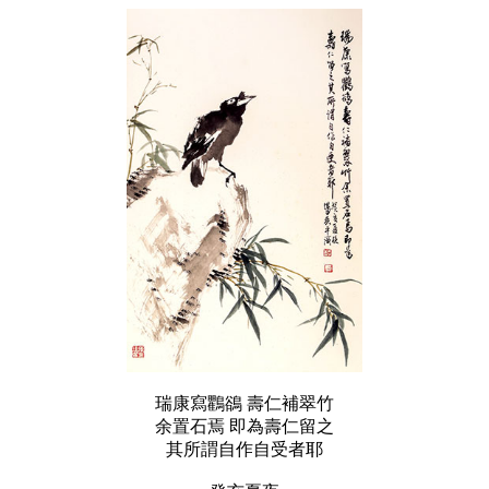
瑞康寫鸜鵒 壽仁補翠竹
余置石焉 即為壽仁留之
其所謂自作自受者耶