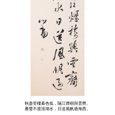
秋盡登樓暮色低，隔江煙樹與雲齊。
雁聲不渡澎湖水，日送風帆過海西。