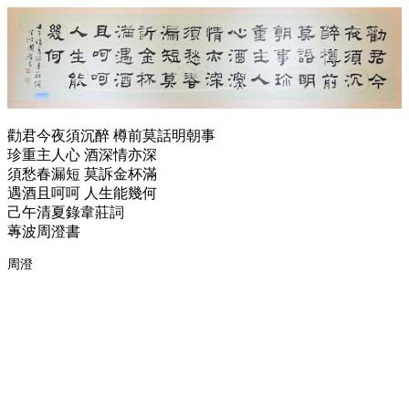
勸君今夜須沉醉 樽前莫話明朝事
珍重主人心 酒深情亦深
須愁春漏短 莫訴金杯滿
遇酒且呵呵 人生能幾何
己午清夏錄韋莊詞
蓴波周澄書
周澄