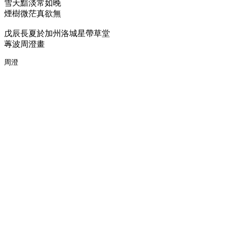
雪天黯淡常如晚
煙樹微茫真欲無
戊辰長夏於加州洛城星帶草堂
蓴波周澄畫
周澄