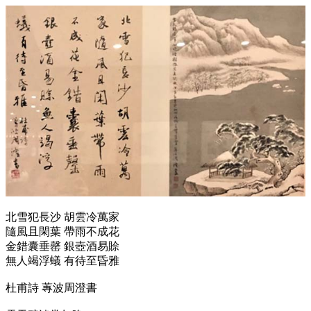
北雪犯長沙 胡雲冷萬家
隨風且閑葉 帶雨不成花
金錯囊垂罄 銀壺酒易賒
無人竭浮蟻 有待至昏雅
杜甫詩 蓴波周澄書