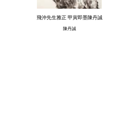
飛沖先生雅正 甲寅即墨陳丹誠
陳丹誠