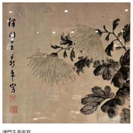
津門王鼎平寫