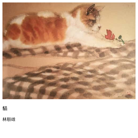
貓
林順雄